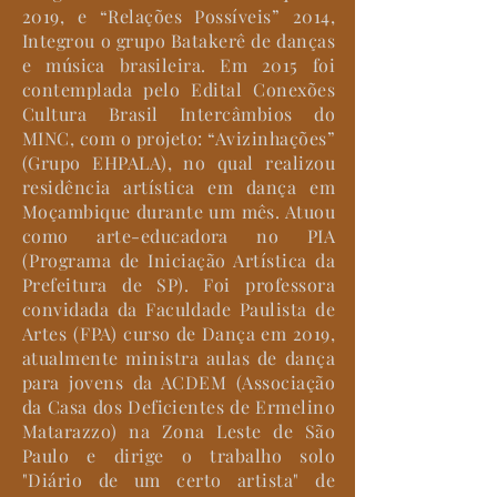
2019, e “Relações Possíveis” 2014,
Integrou o grupo Batakerê de danças
e música brasileira. Em 2015 foi
contemplada pelo Edital Conexões
Cultura Brasil Intercâmbios do
MINC, com o projeto: “Avizinhações”
(Grupo EHPALA), no qual realizou
residência artística em dança em
Moçambique durante um mês. Atuou
como arte-educadora no PIA
(Programa de Iniciação Artística da
Prefeitura de SP). Foi professora
convidada da Faculdade Paulista de
Artes (FPA) curso de Dança em 2019,
atualmente ministra aulas de dança
para jovens da ACDEM (Associação
da Casa dos Deficientes de Ermelino
Matarazzo) na Zona Leste de São
Paulo e dirige o trabalho solo
"Diário de um certo artista" de